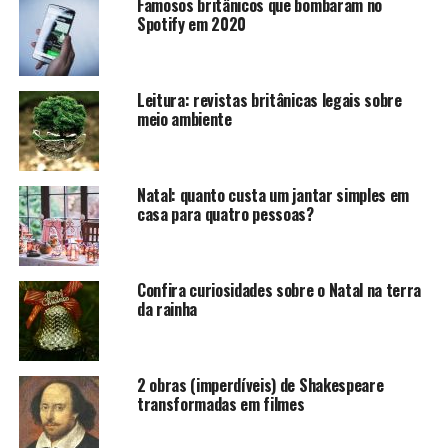
Famosos britânicos que bombaram no
Harry Potter.
Spotify em 2020
St Paul’s School
Leitura: revistas britânicas legais sobre
Desde o século 15, a tradicional escola pública é
meio ambiente
referência na educação em todo o Reino Unido. A escola
aceita estudantes do sexo masculino, entre 13 a 18 anos.
O processo de seleção é bem acirrado, já que a escola é
Natal: quanto custa um jantar simples em
uma das grandes referências educacionais na região e,
casa para quatro pessoas?
além disso, prepara os alunos para entrada em
instituições universitárias de renome.
Confira curiosidades sobre o Natal na terra
da rainha
Compartilhe isso:
2 obras (imperdíveis) de Shakespeare
transformadas em filmes
Clique
Clique
para
para
compartilhar
compartilhar
no
no