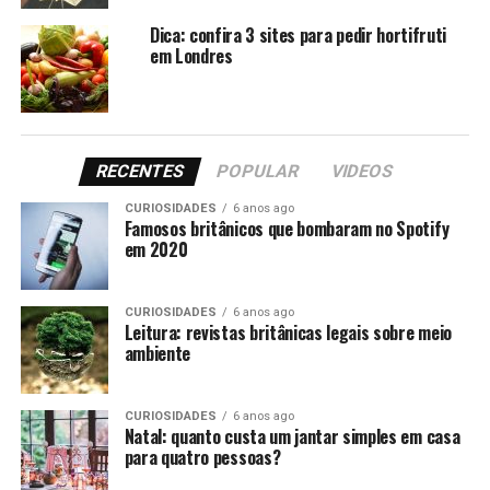
Twitter(abre
Facebook(abre
em
em
Dica: confira 3 sites para pedir hortifruti
nova
nova
janela)
janela)
em Londres
Relacionado
Volta às aulas em Londres:
Uma semana em Londres
preço de itens básicos
gastando 10 libras por dia
20/01/2020
02/01/2015
Em "Curiosidades"
Em "Aonde Ir?"
RECENTES
POPULAR
VIDEOS
25 curiosidades sobre
Londres que você precisa
CURIOSIDADES
6 anos ago
Famosos britânicos que bombaram no Spotify
saber
em 2020
15/12/2014
Em "Curiosidades"
CURIOSIDADES
6 anos ago
Leitura: revistas britânicas legais sobre meio
RELATED TOPICS:
DESTAQUE
ambiente
UP NEXT
Três dos rios mais curiosos do Reino Unido
CURIOSIDADES
6 anos ago
Natal: quanto custa um jantar simples em casa
DON'T MISS
para quatro pessoas?
Quanto custa o aluguel nos bairros mais legais de
Londres?