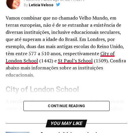
By
Leticia Veloso
Vamos combinar que no chamado Velho Mundo, em
terras europeias, não é de se estranhar a existência de
diversas instituições, inclusive educacionais seculares,
que até superam a idade do Brasil. Em Londres, por
exemplo, duas das mais antigas escolas do Reino Unido,
têm entre 577 a 510 anos, respectivamente
City of
London School
(1442) e
St Paul’s School
(1509). Confira
abaixo mais informações sobre as instituições
educacionais.
City of London School
A escola inglesa, de fato, conta com mais de 900 alunos
CONTINUE READING
entre 10 e 18 anos, somente alunos do sexo masculino.
Curiosamente, a instituição já teve entre suas listas de
alunos, personalidades mundialmente conhecidas em
YOU MAY LIKE
todo o planeta, como o ator Daniel Radcliffe, o eterno