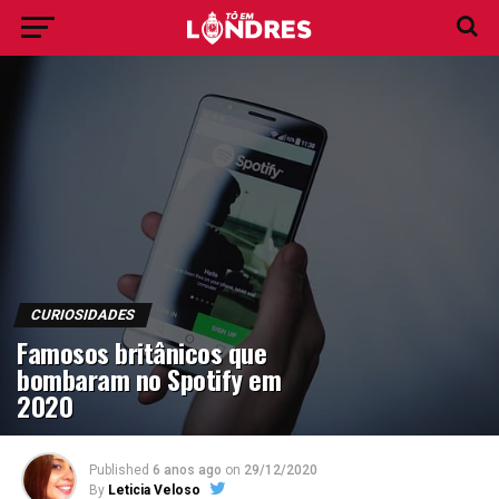
CURIOSIDADES
Famosos britânicos que
bombaram no Spotify em
2020
Published
6 anos ago
on
29/12/2020
By
Leticia Veloso