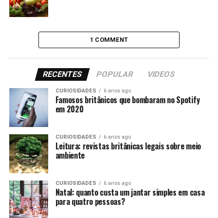
#2 Keep muito calm
1 COMMENT
Sabe qual é a origem da frase que virou febre na
Internet? O cartaz “Keep Calm And Carry On” ostenta a
RECENTES
POPULAR
VIDEOS
coroa na parte de cima e, como você pode imaginar, vem
da Inglaterra. Na iminência da Segunda Guerra, ao
CURIOSIDADES
6 anos ago
temer uma invasão, o Ministério da Informação tratou
Famosos britânicos que bombaram no Spotify
em 2020
de se precaver e o fez com muita criatividade.
CURIOSIDADES
6 anos ago
Leitura: revistas britânicas legais sobre meio
ambiente
CURIOSIDADES
6 anos ago
Natal: quanto custa um jantar simples em casa
para quatro pessoas?