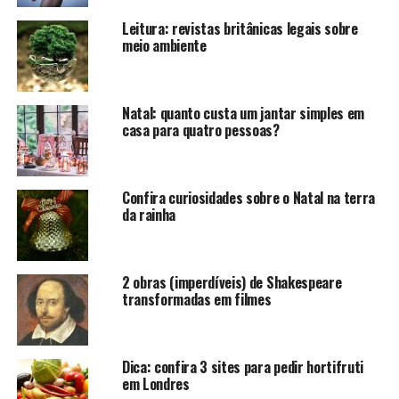
Você saberia o que fazer pra saudar a rainha caso a
encontrasse nas ruas londrinas? Ao ser apresentado à
Leitura: revistas britânicas legais sobre
meio ambiente
ela, você deve dirigir-lhe um belo “Your Majesty” e,
depois disso, tratá-la por “Ma’am”. Para os homens,
significa inclinar o pescoço curvando levemente a
cabeça. Aprendeu?
Natal: quanto custa um jantar simples em
casa para quatro pessoas?
Confira curiosidades sobre o Natal na terra
da rainha
2 obras (imperdíveis) de Shakespeare
transformadas em filmes
Dica: confira 3 sites para pedir hortifruti
em Londres