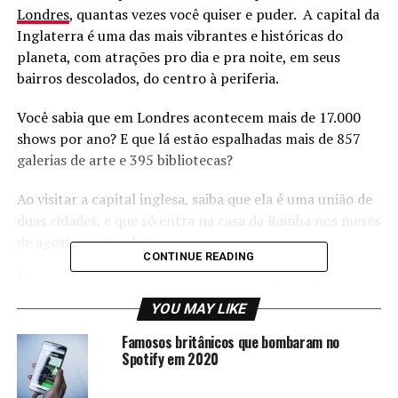
Londres
, quantas vezes você quiser e puder. A capital da
Inglaterra é uma das mais vibrantes e históricas do
planeta, com atrações pro dia e pra noite, em seus
bairros descolados, do centro à periferia.
Você sabia que em Londres acontecem mais de 17.000
shows por ano? E que lá estão espalhadas mais de 857
galerias de arte e 395 bibliotecas?
Ao visitar a capital inglesa, saiba que ela é uma união de
duas cidades, e que só entra na casa da Rainha nos meses
de agosto e setembro.
CONTINUE READING
Pra você se encantar ainda mais com a cidade de
Londres, preparamos 25 curiosidades bem legais, confira
YOU MAY LIKE
abaixo.
Famosos britânicos que bombaram no
Spotify em 2020
#1 Your Majesty