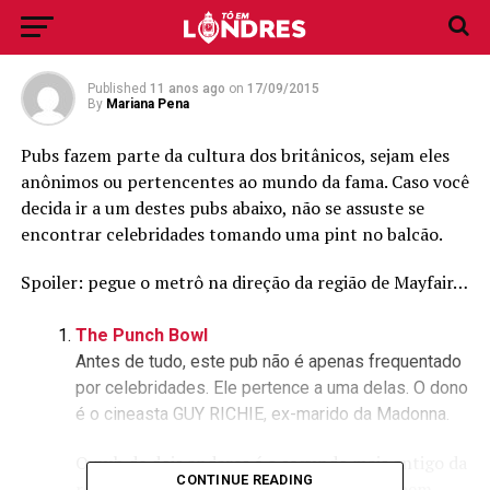
celebridades em Londres
Published
11 anos ago
on
17/09/2015
By
Mariana Pena
Pubs fazem parte da cultura dos britânicos, sejam eles
anônimos ou pertencentes ao mundo da fama. Caso você
decida ir a um destes pubs abaixo, não se assuste se
encontrar celebridades tomando uma pint no balcão.
Spoiler: pegue o metrô na direção da região de Mayfair…
The Punch Bowl
Antes de tudo, este pub não é apenas frequentado
por celebridades. Ele pertence a uma delas. O dono
é o cineasta GUY RICHIE, ex-marido da Madonna.
O pub de dois andares é o segundo mais antigo da
CONTINUE READING
região de Mayfair – foi criado em 1729. É bem