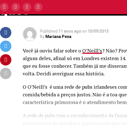
que?
Published
11 anos ago
on
10/09/2015
By
Mariana Pena
Você já ouviu falar sobre o
O’Neill’s
? Não? Pro
alguns deles, afinal só em Londres existem 14.
que eu fosse conhecer. Também já me disseram
volta. Decidi averiguar essa história.
O O’Neill’s é uma rede de pubs irlandeses co
comida/bebida a preços justos. Não é a toa q
característica primorosa é o atendimento bem 
A rede de pubs tem o reconhecimento da Guinn
mais famosa do mundo) e gastronomia que mist