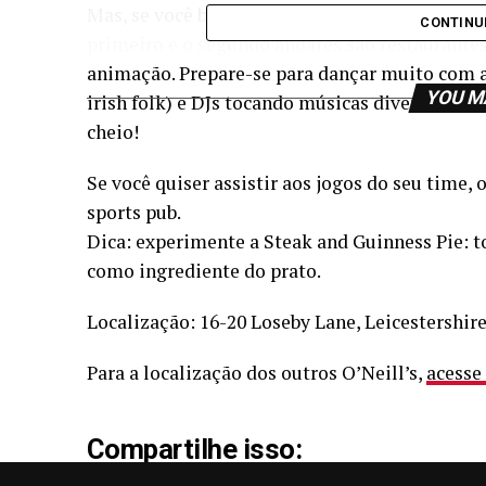
Mas, se você busca badalação, eu indico o O’Ne
CONTINU
primeiro e o segundo andares são restaurantes
animação. Prepare-se para dançar muito com a
YOU M
irish folk) e DJs tocando músicas diversas e at
cheio!
Se você quiser assistir aos jogos do seu time,
sports pub.
Dica: experimente a Steak and Guinness Pie: t
como ingrediente do prato.
Localização: 16-20 Loseby Lane, Leicestershir
Para a localização dos outros O’Neill’s,
acesse 
Compartilhe isso: