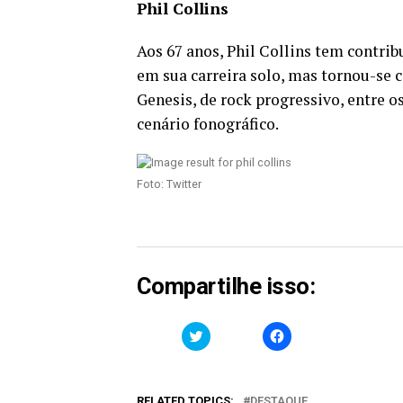
Phil Collins
Aos 67 anos, Phil Collins tem contr
em sua carreira solo, mas tornou-se
Genesis, de rock progressivo, entre o
cenário fonográfico.
Foto: Twitter
Compartilhe isso:
Clique
Clique
para
para
compartilhar
compartilhar
no
no
Twitter(abre
Facebook(abre
em
em
RELATED TOPICS:
DESTAQUE