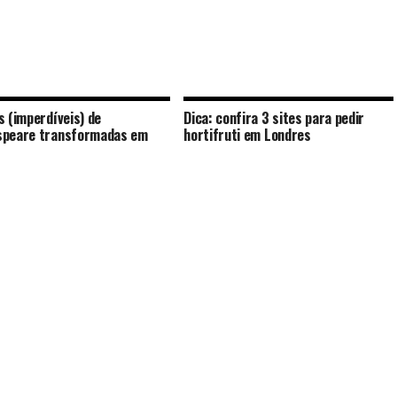
s (imperdíveis) de
Dica: confira 3 sites para pedir
speare transformadas em
hortifruti em Londres