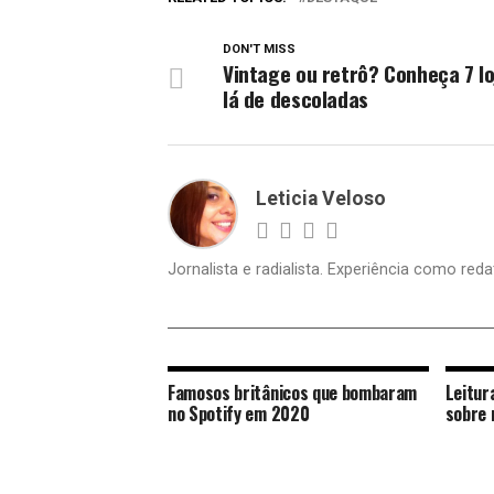
nova
nova
janela)
janela)
DON'T MISS
Vintage ou retrô? Conheça 7 lo
lá de descoladas
Leticia Veloso
Jornalista e radialista. Experiência como reda
Famosos britânicos que bombaram
Leitur
no Spotify em 2020
sobre 