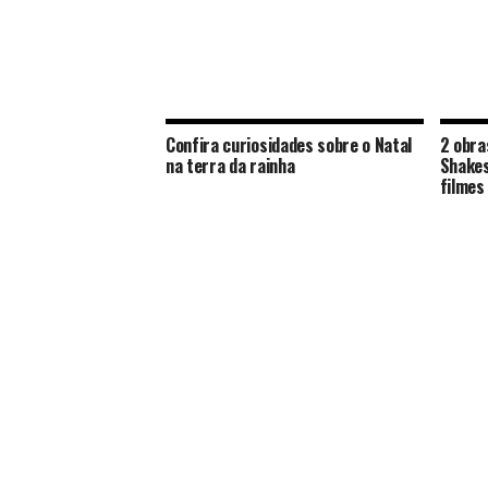
Confira curiosidades sobre o Natal
2 obra
na terra da rainha
Shake
filmes