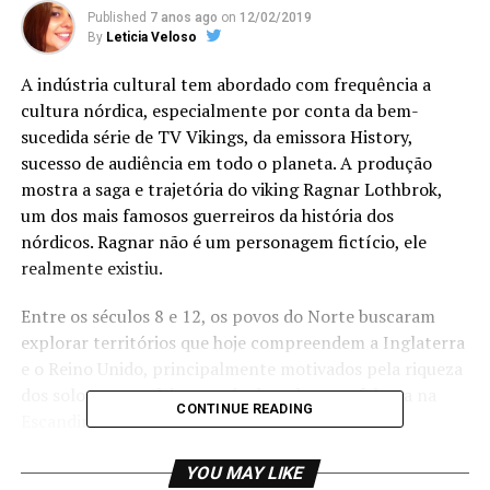
Published
7 anos ago
on
12/02/2019
By
Leticia Veloso
A indústria cultural tem abordado com frequência a
cultura nórdica, especialmente por conta da bem-
sucedida série de TV Vikings, da emissora History,
sucesso de audiência em todo o planeta. A produção
mostra a saga e trajetória do viking Ragnar Lothbrok,
um dos mais famosos guerreiros da história dos
nórdicos. Ragnar não é um personagem fictício, ele
realmente existiu.
Entre os séculos 8 e 12, os povos do Norte buscaram
explorar territórios que hoje compreendem a Inglaterra
e o Reino Unido, principalmente motivados pela riqueza
dos solos para cultivos agrícolas, algo que faltava na
CONTINUE READING
Escandinávia.
Em muitas situações, o cenário era de guerra e
YOU MAY LIKE