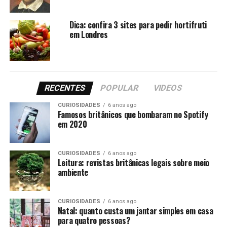
Dica: confira 3 sites para pedir hortifruti
em Londres
RECENTES
POPULAR
VIDEOS
CURIOSIDADES
6 anos ago
Famosos britânicos que bombaram no Spotify
em 2020
CURIOSIDADES
6 anos ago
Leitura: revistas britânicas legais sobre meio
Foto: Pixaby
ambiente
Pentes para os cabelos
CURIOSIDADES
6 anos ago
Natal: quanto custa um jantar simples em casa
Outra contribuição viking para os britânicos e povos de
para quatro pessoas?
outras partes do mundo ocidental. Os nórdicos eram