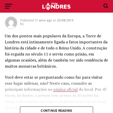
sobre a Torre de Londres
Published
11 anos ago
on
25/08/2015
By
Um dos pontos mais populares da Europa, a Torre de
Londres está intimamente ligada a fatos importantes da
história da cidade e de todo o Reino Unido. A construção
foi erguida no século 11 e serviu como prisão, em
algumas ocasiões, além de também ter sido residência de
muitos monarcas britânicos.
Você deve estar se perguntando como faz para visitar
esse lugar milenar, não? Neste caso, consulte as
principais informações na
página oficial
do local. Por 47
euros, inclusive, a pessoa tem acesso às atrações na
torre, e descontos em lojas e estabelecimentos no local,
além de entradas para outros palácios e pontos
CONTINUE READING