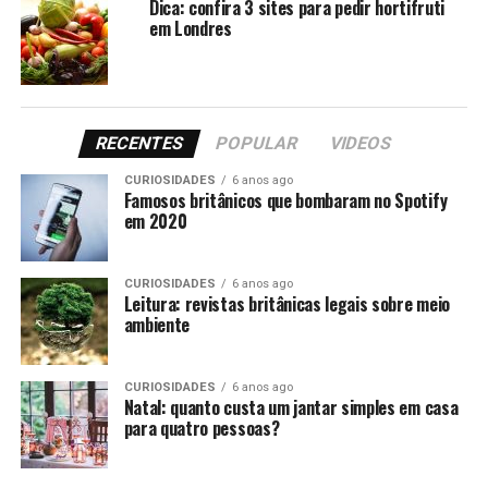
Dica: confira 3 sites para pedir hortifruti
em Londres
O país ainda é tido como a nação europeia com mais
castelos por metro quadrado. Estima-se que o País de
Gales tenha cerca de 600 castelos. Um dos destaques é o
castelo Caerphilly, construção medieval do século 13.
RECENTES
POPULAR
VIDEOS
Dica: outras informações sobre a nação podem ser
CURIOSIDADES
6 anos ago
conferidas aqui:
Famosos britânicos que bombaram no Spotify
em 2020
https://www.visitwales.com
CURIOSIDADES
6 anos ago
Leitura: revistas britânicas legais sobre meio
ambiente
CURIOSIDADES
6 anos ago
Natal: quanto custa um jantar simples em casa
Compartilhe isso:
para quatro pessoas?