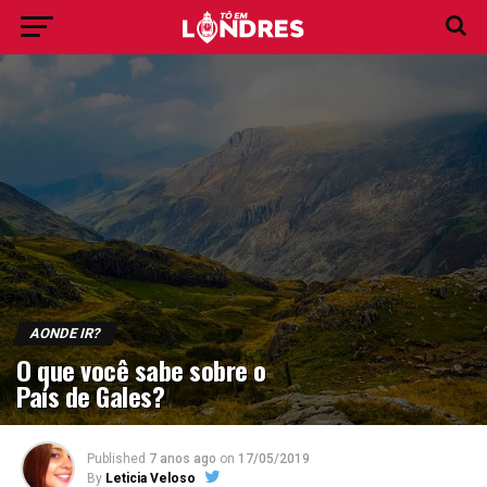
AONDE IR?
O que você sabe sobre o
País de Gales?
Published
7 anos ago
on
17/05/2019
By
Leticia Veloso