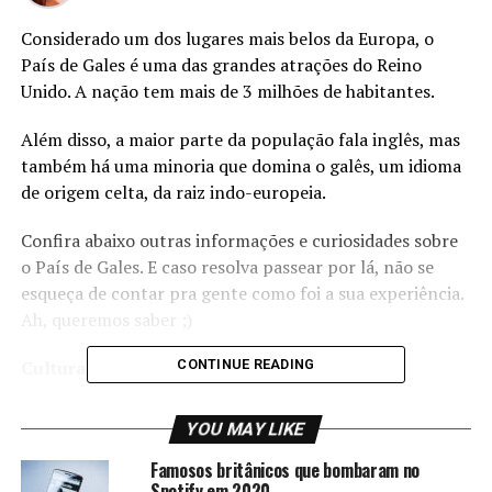
Considerado um dos lugares mais belos da Europa, o
País de Gales é uma das grandes atrações do Reino
Unido. A nação tem mais de 3 milhões de habitantes.
Além disso, a maior parte da população fala inglês, mas
também há uma minoria que domina o galês, um idioma
de origem celta, da raiz indo-europeia.
Confira abaixo outras informações e curiosidades sobre
o País de Gales. E caso resolva passear por lá, não se
esqueça de contar pra gente como foi a sua experiência.
Ah, queremos saber ;)
Cultura celta
CONTINUE READING
A nação britânica tem suas origens intimamente ligadas
YOU MAY LIKE
aos antigos povos celtas. Essa civilização se desenvolveu
na antiguidade em território europeu. Os celtas foram
Famosos britânicos que bombaram no
Spotify em 2020