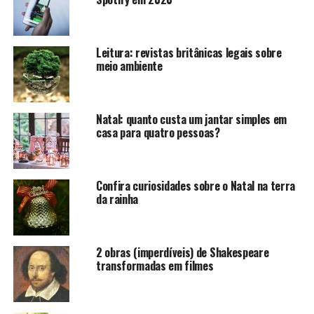
os primeiros a utilizarem a metalurgia na Europa. Esse
povo teria surgido mais de 1.000 anos antes de Cristo e
desapareceu a partir do domínio e expansão dos
Leitura: revistas britânicas legais sobre
romanos.
meio ambiente
Natal: quanto custa um jantar simples em
casa para quatro pessoas?
Confira curiosidades sobre o Natal na terra
da rainha
2 obras (imperdíveis) de Shakespeare
transformadas em filmes
Muitos castelos