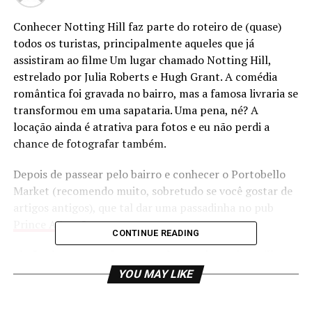
Conhecer Notting Hill faz parte do roteiro de (quase)
todos os turistas, principalmente aqueles que já
assistiram ao filme Um lugar chamado Notting Hill,
estrelado por Julia Roberts e Hugh Grant. A comédia
romântica foi gravada no bairro, mas a famosa livraria se
transformou em uma sapataria. Uma pena, né? A
locação ainda é atrativa para fotos e eu não perdi a
chance de fotografar também.
Depois de passear pelo bairro e conhecer o Portobello
Market (recomendo muito, sobretudo se você gostar de
artigos antigos), que tal dar uma passadinha no pub
Prince Albert
?
CONTINUE READING
Ele fica bem perto da estação de metrô Notting Hill. O
lugar é bem legal, movimentado e é uma boa opção para
YOU MAY LIKE
pedir petiscos. Experimente as onion rings e o pão
torrado com chorizo (está enganado se você pensa que é