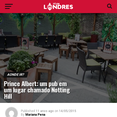
AONDE IR?
Prince Albert: um pub em
um lugar chamado Notting
Hill
Published
11 anos ago
on
14/05/2015
By
Mariana Pena