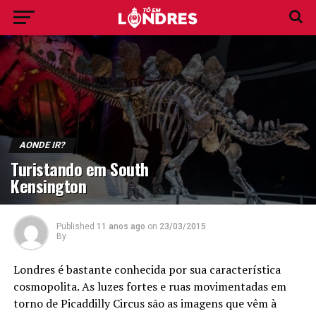
AONDE IR?
Turistando em South
Kensington
Published
11 anos ago
on
23/03/2015
By
Londres é bastante conhecida por sua característica
cosmopolita. As luzes fortes e ruas movimentadas em
torno de Picaddilly Circus são as imagens que vêm à