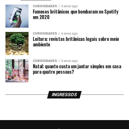
CURIOSIDADES
6 anos ago
Famosos britânicos que bombaram no Spotify
em 2020
CURIOSIDADES
6 anos ago
Leitura: revistas britânicas legais sobre meio
ambiente
O Museu de História Natural de Londres destaca-se logo
de cara pela fachada neorromântica. Dentro da
CURIOSIDADES
6 anos ago
construção, porém, encontramos uma exposição bem
Natal: quanto custa um jantar simples em casa
mais moderna que a do seu equivalente nova-iorquino.
para quatro pessoas?
Há espaço para réplicas de animais em tamanho natural,
exposições sobre a anatomia das mais diversas espécies e
a imperdível área dedicada aos dinossauros.
INGRESSOS
Como ele é figurinha fácil entre os 5 museus mais
visitados do Reino Unido, nossa dica é que você chegue
logo na abertura, às 10h da manhã.