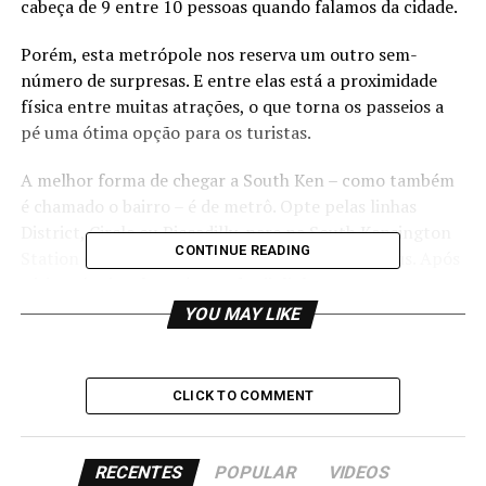
cabeça de 9 entre 10 pessoas quando falamos da cidade.
Porém, esta metrópole nos reserva um outro sem-
número de surpresas. E entre elas está a proximidade
física entre muitas atrações, o que torna os passeios a
pé uma ótima opção para os turistas.
A melhor forma de chegar a South Ken – como também
é chamado o bairro – é de metrô. Opte pelas linhas
District, Circle ou Piccadilly, pare na South Kensington
CONTINUE READING
Station e siga as placas com os nomes dos museus. Após
vários túneis subterrâneos de tijolinhos expostos e
alguns músicos alternativos, voilà! Você estará na
YOU MAY LIKE
Exhibition Road.
O nome da rua já dá pistas sobre nosso destino:
CLICK TO COMMENT
1ª parada – Natural History Museum
RECENTES
POPULAR
VIDEOS