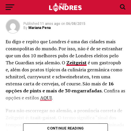
Londres é alemão
Published
11 anos ago
on
06/08/2015
By
Mariana Pena
Eu digo e repito que Londres é uma das cidades mais
cosmopolitas do mundo. Por isso, não é de se estranhar
que um dos 10 melhores pubs de Londres eleitos pelo
The Guardian seja alemão. O
Zeitgeist
é um gastropub
e, além dos pratos típicos da culinária germânica como
schnitzel, currywurst e schweinebraten, tem uma
extensa carta de cervejas, of course. São mais de
16
opções de pints e mais de 30 engarrafadas
. Confira as
opções e estilos
AQUI
.
Para não escorregar no alemão, a pronúncia correta de
Zeitgeist é:
tzait-gaisst
. O termo significa “sinal dos
tempos”, ou seja, as características de uma determinada
CONTINUE READING