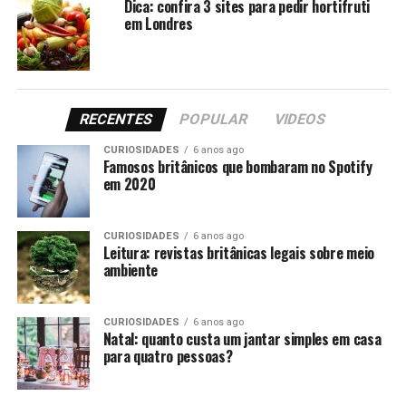
Dica: confira 3 sites para pedir hortifruti
em Londres
RECENTES
POPULAR
VIDEOS
CURIOSIDADES
6 anos ago
Famosos britânicos que bombaram no Spotify
em 2020
Mais um prato com batata, esse alimento tão popular
em todo mundo. O bangers and mash conta com purê de
CURIOSIDADES
6 anos ago
batata e salsicha.
Leitura: revistas britânicas legais sobre meio
ambiente
Você pode escolher entre salsichas mais ou menos
apimentadas (de carne de cordeiro, suína ou bovina).
Além disso, a receita pode ser servida com ervilha ou
CURIOSIDADES
6 anos ago
Natal: quanto custa um jantar simples em casa
molho de cebola.
para quatro pessoas?