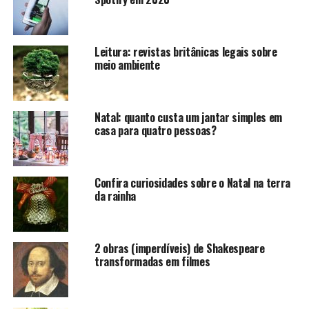
Leitura: revistas britânicas legais sobre
meio ambiente
Pixabay
Natal: quanto custa um jantar simples em
Tradicional na cultura do Reino Unido, o prato é
casa para quatro pessoas?
apreciado pelos britânicos desde o século 19. No século
20, a população passou a consumir muito essa receita,
segundo o site
Historic UK.
Confira curiosidades sobre o Natal na terra
da rainha
Essa combinação traz peixe empanado e frito,
acompanhado de bastante batata frita. Capricha no
tempero e aproveite a sua refeição.
2 obras (imperdíveis) de Shakespeare
transformadas em filmes
Bangers and Mash