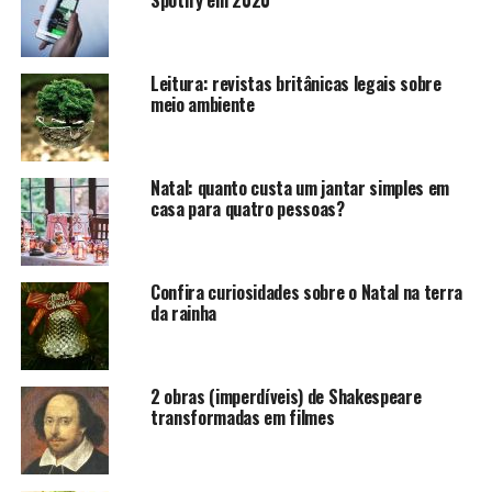
vale destacar o tradicional algodão, que é bastante
versátil e bem queridinho entre as pessoas. Tecido puro
algodão, de origem italiana, custa a partir de £ 24.90
Leitura: revistas britânicas legais sobre
meio ambiente
(mais de R$ 137), o metro.
Mais informações
aqui.
Natal: quanto custa um jantar simples em
Liberty London
casa para quatro pessoas?
A loja traz tecidos de alto padrão, incluindo a
tradicional seda chinesa. Para se ter ideia quanto a
Confira curiosidades sobre o Natal na terra
valores, para obter o metro do produto, há opções que
da rainha
custam no mínimo £ 43.96 (mais de R$ 242), o metro.
Mais informações
aqui.
2 obras (imperdíveis) de Shakespeare
transformadas em filmes