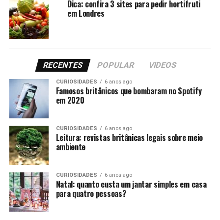
Dica: confira 3 sites para pedir hortifruti
em Londres
RECENTES
POPULAR
VIDEOS
CURIOSIDADES
6 anos ago
Famosos britânicos que bombaram no Spotify
Pixabay
Pixabay
em 2020
CURIOSIDADES
6 anos ago
Leitura: revistas britânicas legais sobre meio
ambiente
Compartilhe isso:
CURIOSIDADES
6 anos ago
Natal: quanto custa um jantar simples em casa
Clique
Clique
para
para
para quatro pessoas?
compartilhar
compartilhar
no
no
Twitter(abre
Facebook(abre
em
em