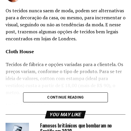
Os tecidos nunca saem de moda, podem ser alternativas
para a decoração da casa, ou mesmo, para incrementar o
visual, seguindo ou não as tendências da moda. E nesse
post, trazemos algumas opções de tecidos bem legais
encontrados em lojas de Londres.
Cloth House
Tecidos de fábrica e opções variadas para a clientela. Os
preços variam, conforme o tipo de produto. Para se ter
ideia de valores, cotton com estampa (ideal para
vestidos) custa a partir de £ 18,00 (mais de R$ 90), o
metro.
CONTINUE READING
Mais informações
aqui.
YOU MAY LIKE
Joel and Son Fabrics
Famosos britânicos que bombaram no
Spotify em 2020
A loja traz uma infinidade de tecidos e, entre as opções,