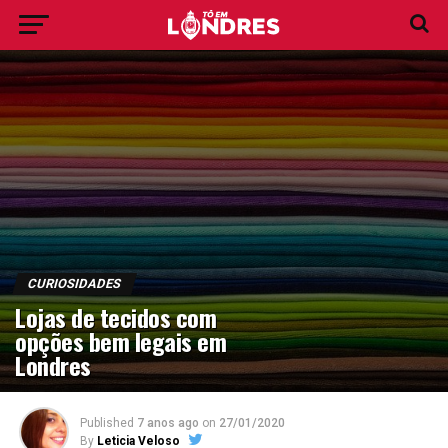
CURIOSIDADES
Lojas de tecidos com
opções bem legais em
Londres
Published
7 anos ago
on
27/01/2020
By
Leticia Veloso