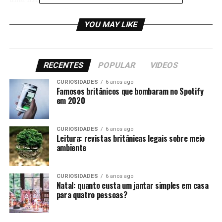
momento). Spoiler: tem Coldplay e tem Rihanna!
YOU MAY LIKE
Confira, abaixo:
Quem?
Onde?
Quando?
RECENTES
POPULAR
VIDEOS
NBA Global
The O2 Arena
14/01/2016
Games
CURIOSIDADES
6 anos ago
Famosos britânicos que bombaram no Spotify
Cirque Du Soleil
em 2020
Royal Albert Hall
16/01 a
(Amaluna)
14/02/2016
The Corrs
The O2 Arena
23/01/2016
CURIOSIDADES
6 anos ago
Leitura: revistas britânicas legais sobre meio
Motorhead
Eventim Apollo
29 e 30/01/2016
ambiente
Jason Derulo
The O2 Arena
05/02/2016
The Who
SSE Arena,
13/02/2016
CURIOSIDADES
6 anos ago
Natal: quanto custa um jantar simples em casa
Wembley
para quatro pessoas?
UFC
The O2 Arena
27/02/2016
The X Factor Live
The O2 Arena
05/03/2016