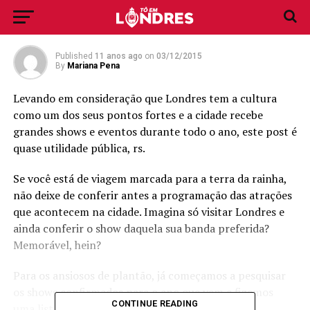
2016
Published
11 anos ago
on
03/12/2015
By
Mariana Pena
Levando em consideração que Londres tem a cultura
como um dos seus pontos fortes e a cidade recebe
grandes shows e eventos durante todo o ano, este post é
quase utilidade pública, rs.
Se você está de viagem marcada para a terra da rainha,
não deixe de conferir antes a programação das atrações
que acontecem na cidade. Imagina só visitar Londres e
ainda conferir o show daquela sua banda preferida?
Memorável, hein?
Para os ansiosos de plantão, já começamos a pesquisar
os shows confirmados para o ano que vem e fizemos
CONTINUE READING
uma lista das principais atrações de 2016 (até o